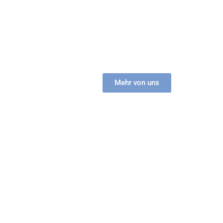
Wir wissen, dass Solarenergie sowohl
Energieunabhängigkeit als auch eine solide
finanzielle Rendite bieten kann.
Mehr von uns