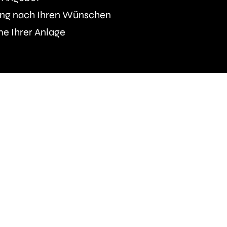
nung nach Ihren Wünschen
e Ihrer Anlage
hen an Sie
olarmodulen entscheiden, beginnt
g und setzt sich über die gesamte
er
fort.