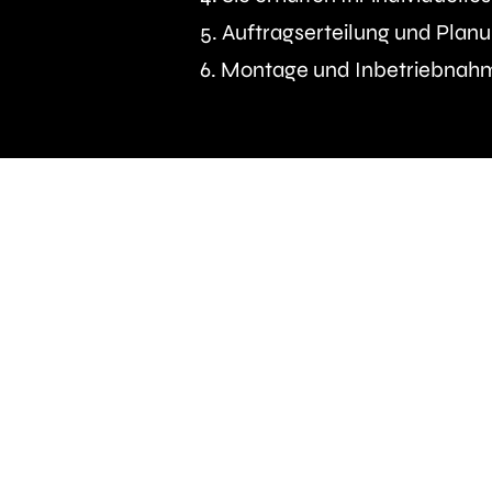
5. Auftragserteilung und Pla
6. Montage und Inbetriebnahm
Unser Versprec
Wenn Sie sich für die Installation von S
en
unser
Engagement für Sie mit der ersten Beratun
gerung
Lebensdau
Ihres Systems 