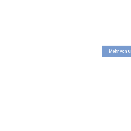
Wir bieten Ihnen eine starke Garantie, 
persönlic
Verantwortung einen hochwertigen Kunde
von
Beziehungen die einzige Möglich
Mehr von u